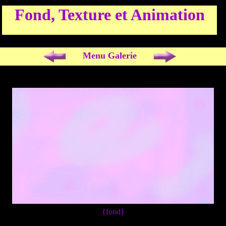
Fond, Texture et Animation
Menu Galerie
{fond}